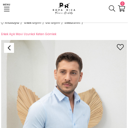
0
MENU
Anasayfa
Erkek Giyim
Üst Giyim
Sweatshirt
Erkek Açık Mavi Uzunkol Keten Gömlek