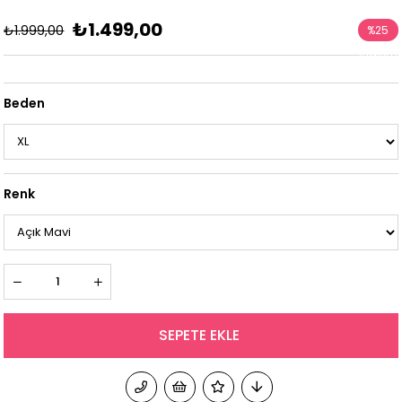
₺1.499,00
₺1.999,00
%
25
İndirim
Beden
Renk